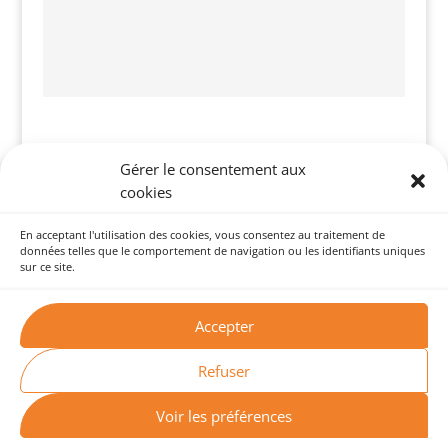
Gérer le consentement aux
cookies
En acceptant l'utilisation des cookies, vous consentez au traitement de
données telles que le comportement de navigation ou les identifiants uniques
sur ce site.

Accepter
Refuser
2023©Benjamin Gensburger
Voir les préférences
Réalisation
christelegarreau.fr