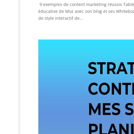
9 exemples de content marketing réussis Table 
éducative de Moz avec son blog et ses Whiteboa
de style interactif de...