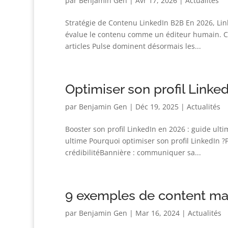
par
Benjamin Gen
|
Avr 17, 2026
|
Actualités
Stratégie de Contenu LinkedIn B2B En 2026, Lin
évalue le contenu comme un éditeur humain. C
articles Pulse dominent désormais les...
Optimiser son profil Linke
par
Benjamin Gen
|
Déc 19, 2025
|
Actualités
Booster son profil LinkedIn en 2026 : guide ult
ultime Pourquoi optimiser son profil LinkedIn ?P
crédibilitéBannière : communiquer sa...
9 exemples de content mar
par
Benjamin Gen
|
Mar 16, 2024
|
Actualités