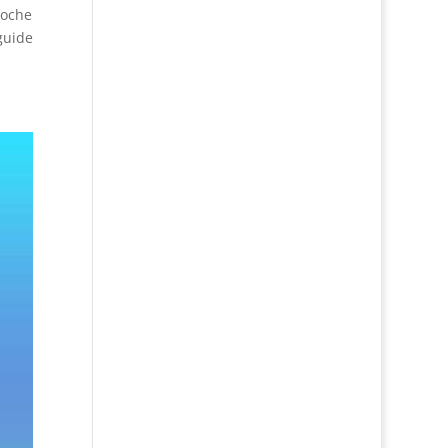
roche
guide