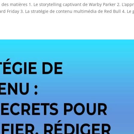
des matières 1. Le storytelling captivant de Warby Parker 2. L’app
rd Friday 3. La stratégie de contenu multimédia de Red Bull 4. Le 